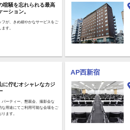
の喧騒を忘れられる最高
ケーション。
ッフが、きめ細やかなサービスをご
します。
AP西新宿
山に佇むオシャレなカジ
ー
、パーティー、懇親会、撮影会な
的な用途にてご利用可能な会場をご
おります。