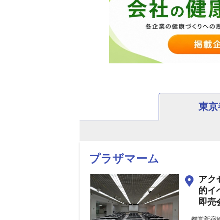
東京
プラザマーム
アク
的イ
即売
都営新宿