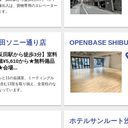
搬出入は、貨物専用のエレベーター
ます。
反田ソニー通り店
OPENBASE SHIB
反田駅から徒歩3分】室料
値¥5,610から★無料備品
会場...
ルと11の会議室、ミーティングル
を含む13室を取り揃え、全室柱のな
なっています。
ホテルサンルート