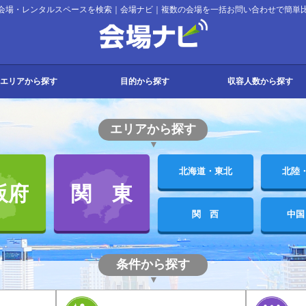
会場・レンタルスペースを検索｜会場ナビ｜複数の会場を一括お問い合わせで簡単
会場ナビ
エリアから探す
目的から探す
収容人数から探す
都
府
道・東北
・甲信越
・四国
・沖縄
会議・セミナー
パーティー
展示会
宿泊
その他
会議
セミナー
研修
講演会
説明会
パーティー
懇親会
同窓会
2次会
持ち込みパーティー
展示会
販売会
ギャラリー
宿泊研修
合宿
スクール
式典
入社式
撮影
試験
コンサート
発表会
面接
その他イベント
10名以下
11名～30名
31名～50名
51名～100名
101名～200名
201名～300名
301名～500名
501～1000名
1000名以上
エリアから探す
北海道・東北
北陸
阪府
関 東
関 西
中国
条件から探す