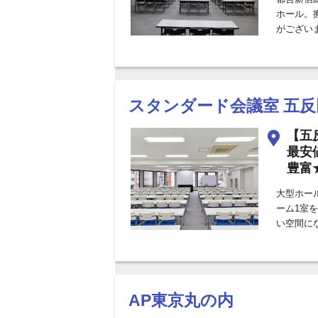
ホール。
がござい
スタンダード会議室 五
【五
最安
豊富★
大型ホー
ーム1室
い空間に
AP東京丸の内