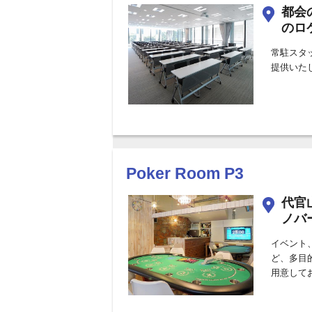
都会
のロ
常駐スタ
提供いた
Poker Room P3
代官
ノバ
イベント
ど、多目
用意して