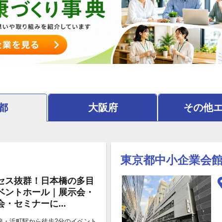
都
大阪府
その他
東京都中小企業会
セス抜群！日本橋の多目
ベントホール｜展示会・
会・セミナーに...
線・浜町駅から徒歩2分のイベント