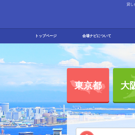
貸し
トップページ
会場ナビについて
会場ナビとは
よくある質問
お知らせ
お問い合わせ
東京
大阪
北海
北陸
関東
東海
関西
中国
九州
東京都
大