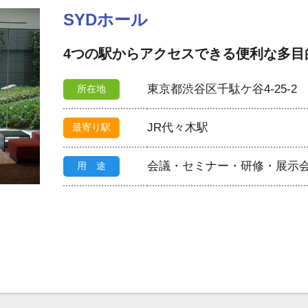
SYDホール
4つの駅からアクセスできる便利な多目
東京都渋谷区千駄ケ谷4-25-2
所在地
JR代々木駅
最寄り駅
会議・セミナー・研修・展示
用 途