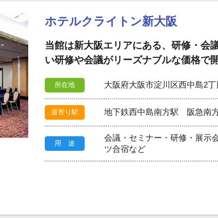
ホテルクライトン新大阪
当館は新大阪エリアにある、研修・会
い研修や会議がリーズナブルな価格で
大阪府大阪市淀川区西中島2丁目
所在地
地下鉄西中島南方駅 阪急南方
最寄り駅
会議・セミナー・研修・展示
用 途
ツ合宿など