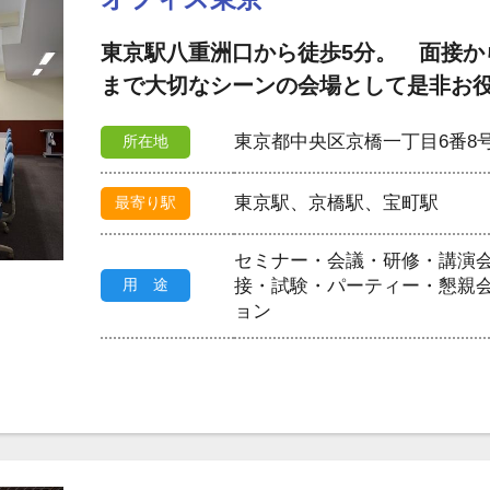
東京駅八重洲口から徒歩5分。 面接か
まで大切なシーンの会場として是非お
東京都中央区京橋一丁目6番8
所在地
東京駅、京橋駅、宝町駅
最寄り駅
セミナー・会議・研修・講演
用 途
接・試験・パーティー・懇親
ョン