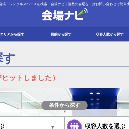
会場・レンタルスペースを検索｜会場ナビ｜複数の会場を一括お問い合わせで簡単
会場ナビ
エリアから探す
目的から探す
収容人数から探す
都
府
道・東北
・甲信越
・四国
・沖縄
会議・セミナー
パーティー
展示会
宿泊
その他
会議
セミナー
研修
講演会
説明会
パーティー
懇親会
同窓会
2次会
持ち込みパーティー
展示会
販売会
ギャラリー
宿泊研修
合宿
スクール
式典
入社式
撮影
試験
コンサート
発表会
面接
その他イベント
10名以下
11名～30名
31名～50名
51名～100名
101名～200名
201名～300名
301名～500名
501～1000名
1000名以上
探す
がヒットしました）
条件から探す