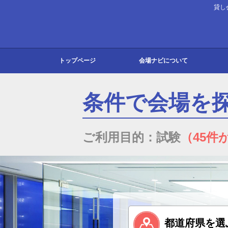
貸し
トップページ
会場ナビについて
会場ナビとは
よくある質問
お知らせ
お問い合わせ
東京
大阪
北海
北陸
関東
東海
関西
中国
九州
条件で会場を
ご利用目的：試験
（45件