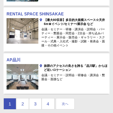
RENTAL SPACE SHINSAKAE
【最大80収容】多目的大規模スペース☆天井
6m★イベント/セミナー/展示会 など
会議・セミナー・研修・講演会・説明会・パー
ティー・懇親会・同窓会・2次会・持ち込みパ
ーティー・展示会・販売会・ギャラリー・スク
ール・式典・入社式・撮影・試験・発表会・面
接・その他イベント
AP品川
抜群のアクセスの良さを誇る「品川駅」からほ
ど近いロケーション
会議・セミナー・説明会・研修会・講演会・懇
親会・面接など
1
2
3
4
次へ