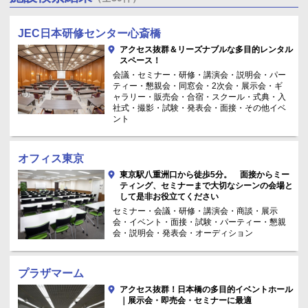
JEC日本研修センター心斎橋
アクセス抜群＆リーズナブルな多目的レンタル
スペース！
会議・セミナー・研修・講演会・説明会・パー
ティー・懇親会・同窓会・2次会・展示会・ギ
ャラリー・販売会・合宿・スクール・式典・入
社式・撮影・試験・発表会・面接・その他イベ
ント
オフィス東京
東京駅八重洲口から徒歩5分。 面接からミー
ティング、セミナーまで大切なシーンの会場と
して是非お役立てください
セミナー・会議・研修・講演会・商談・展示
会・イベント・面接・試験・パーティー・懇親
会・説明会・発表会・オーディション
プラザマーム
アクセス抜群！日本橋の多目的イベントホール
｜展示会・即売会・セミナーに最適