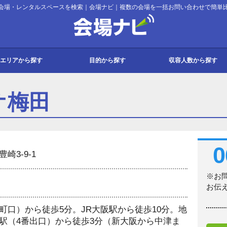
会場・レンタルスペースを検索｜会場ナビ｜複数の会場を一括お問い合わせで簡単
会場ナビ
エリアから探す
目的から探す
収容人数から探す
都
府
道・東北
・甲信越
・四国
・沖縄
会議・セミナー
パーティー
展示会
宿泊
その他
会議
セミナー
研修
講演会
説明会
パーティー
懇親会
同窓会
2次会
持ち込みパーティー
展示会
販売会
ギャラリー
宿泊研修
合宿
スクール
式典
入社式
撮影
試験
コンサート
発表会
面接
その他イベント
10名以下
11名～30名
31名～50名
51名～100名
101名～200名
201名～300名
301名～500名
501～1000名
1000名以上
オ梅田
0
崎3-9-1
※お
お伝
町口）から徒歩5分。JR大阪駅から徒歩10分。地
駅（4番出口）から徒歩3分（新大阪から中津ま