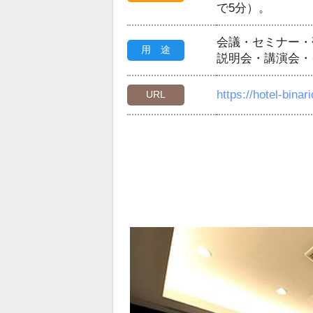
で5分）。
会議・セミナー・
用 途
説明会・講演会・
https://hotel-bina
URL