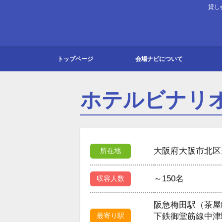
貸し
トップページ
会場ナビについて
会場ナビとは
よくある質問
お知らせ
お問い合わせ
東京
大阪
北海
北陸
関東
東海
関西
中国
九州
ホテルビナリ
大阪府大阪市北区豊
所在地
～150名
収容人数
阪急梅田駅（茶屋
最寄り駅
下鉄御堂筋線中津