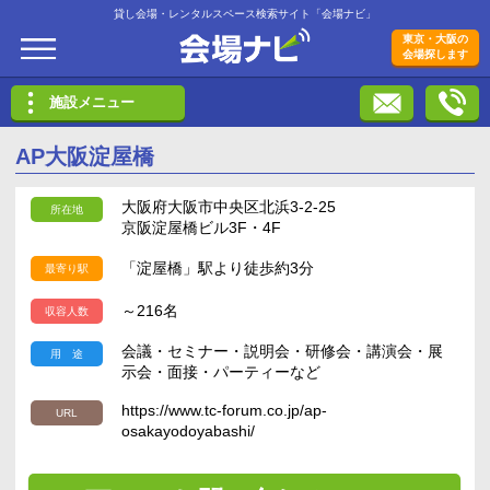
貸し会場・レンタルスペース検索サイト「会場ナビ」
会場ナビ
東京・大阪の
会場探します
施設メニュー
AP大阪淀屋橋
大阪府大阪市中央区北浜3-2-25
所在地
京阪淀屋橋ビル3F・4F
「淀屋橋」駅より徒歩約3分
最寄り駅
～216名
収容人数
会議・セミナー・説明会・研修会・講演会・展
用 途
示会・面接・パーティーなど
https://www.tc-forum.co.jp/ap-
URL
osakayodoyabashi/