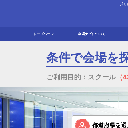
貸し
トップページ
会場ナビについて
会場ナビとは
よくある質問
お知らせ
お問い合わせ
東京
大阪
北海
北陸
関東
東海
関西
中国
九州
条件で会場を
ご利用目的：スクール
（