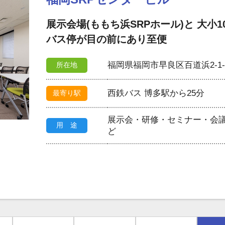
展示会場(ももち浜SRPホール)と 大小
バス停が目の前にあり至便
福岡県福岡市早良区百道浜2-1-
所在地
西鉄バス 博多駅から25分
最寄り駅
展示会・研修・セミナー・会
用 途
ど