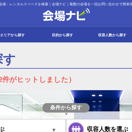
会場・レンタルスペースを検索｜会場ナビ｜複数の会場を一括お問い合わせで簡単
会場ナビ
エリアから探す
目的から探す
収容人数から探す
都
府
道・東北
・甲信越
・四国
・沖縄
会議・セミナー
パーティー
展示会
宿泊
その他
会議
セミナー
研修
講演会
説明会
パーティー
懇親会
同窓会
2次会
持ち込みパーティー
展示会
販売会
ギャラリー
宿泊研修
合宿
スクール
式典
入社式
撮影
試験
コンサート
発表会
面接
その他イベント
10名以下
11名～30名
31名～50名
51名～100名
101名～200名
201名～300名
301名～500名
501～1000名
1000名以上
探す
42件がヒットしました）
条件から探す