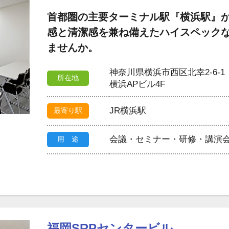
首都圏の主要ターミナル駅『横浜駅』か
感と清潔感を兼ね備えたハイスペック
ませんか。
神奈川県横浜市西区北幸2-6-1
所在地
横浜APビル4F
JR横浜駅
最寄り駅
会議・セミナー・研修・講演
用 途
福岡SRPセンタービル