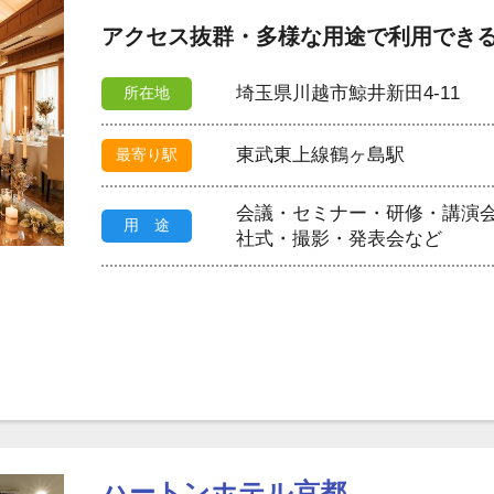
アクセス抜群・多様な用途で利用でき
埼玉県川越市鯨井新田4-11
所在地
東武東上線鶴ヶ島駅
最寄り駅
会議・セミナー・研修・講演
用 途
社式・撮影・発表会など
ハートンホテル京都