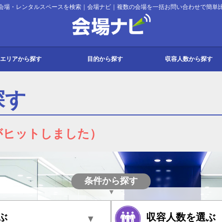
会場・レンタルスペースを検索｜会場ナビ｜複数の会場を一括お問い合わせで簡単
会場ナビ
エリアから探す
目的から探す
収容人数から探す
都
府
道・東北
・甲信越
・四国
・沖縄
会議・セミナー
パーティー
展示会
宿泊
その他
会議
セミナー
研修
講演会
説明会
パーティー
懇親会
同窓会
2次会
持ち込みパーティー
展示会
販売会
ギャラリー
宿泊研修
合宿
スクール
式典
入社式
撮影
試験
コンサート
発表会
面接
その他イベント
10名以下
11名～30名
31名～50名
51名～100名
101名～200名
201名～300名
301名～500名
501～1000名
1000名以上
探す
がヒットしました）
条件から探す