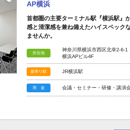
AP横浜
首都圏の主要ターミナル駅『横浜駅』か
感と清潔感を兼ね備えたハイスペック
ませんか。
神奈川県横浜市西区北幸2-6-1
所在地
横浜APビル4F
JR横浜駅
最寄り駅
会議・セミナー・研修・講演
用 途