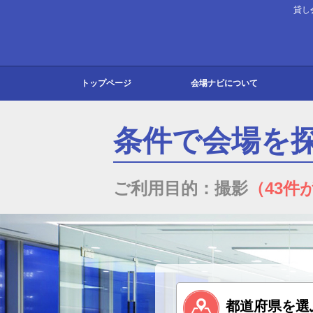
貸し
トップページ
会場ナビについて
会場ナビとは
よくある質問
お知らせ
お問い合わせ
東京
大阪
北海
北陸
関東
東海
関西
中国
九州
条件で会場を
ご利用目的：撮影
（43件