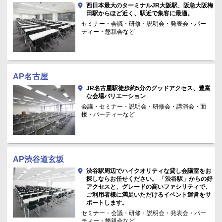
西日本最大のターミナルJR大阪駅、阪急大阪梅
田駅からほど近く、駅近で集客に最適。
セミナー・会議・研修・説明会・発表会・パー
ティー・懇親会など
AP名古屋
JR名古屋駅徒歩約5分のグッドアクセス、豊富
な会場バリエーション
会議・セミナー・説明会・研修会・講演会・面
接・パーティーなど
AP渋谷道玄坂
渋谷駅周辺でハイクオリティな貸し会議室をお
探しならお任せください。 「渋谷駅」からの好
アクセスと、グレードの高いファシリティで、
ご利用者様に満足いただけるイベント運営をサ
ポートします。
セミナー・会議・研修・説明会・発表会・パー
ティー・懇親会など