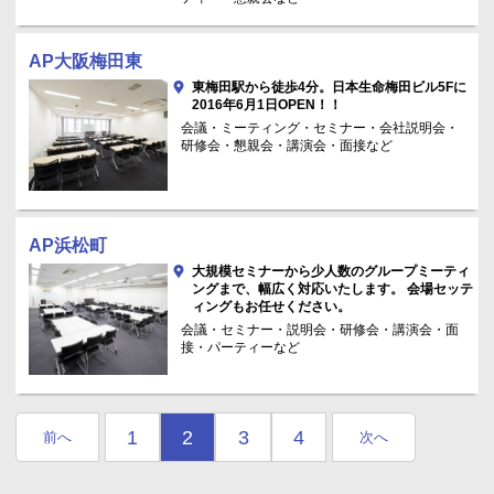
AP大阪梅田東
東梅田駅から徒歩4分。日本生命梅田ビル5Fに
2016年6月1日OPEN！！
会議・ミーティング・セミナー・会社説明会・
研修会・懇親会・講演会・面接など
AP浜松町
大規模セミナーから少人数のグループミーティ
ングまで、幅広く対応いたします。 会場セッテ
ィングもお任せください。
会議・セミナー・説明会・研修会・講演会・面
接・パーティーなど
1
2
3
4
前へ
次へ