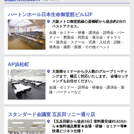
ハートンホール日本生命御堂筋ビル12F
大阪メトロ御堂筋線心斎橋駅から徒歩約2分の
ベストアクセス。
会議・セミナー・研修・講演会・説明会・パー
ティー・懇親会・同窓会・展示会・ギャラリ
ー・販売会・スクール・式典・入社式・試験・
発表会・撮影・面接・その他イベント
AP浜松町
大規模セミナーから少人数のグループミーティ
ングまで、幅広く対応いたします。 会場セッテ
ィングもお任せください。
会議・セミナー・説明会・研修会・講演会・面
接・パーティーなど
スタンダード会議室 五反田ソニー通り店
【五反田駅から徒歩3分】室料最安値¥5,610か
ら★無料備品豊富★会場・研修・セミナー等◼️
快適ビジネス仕様！