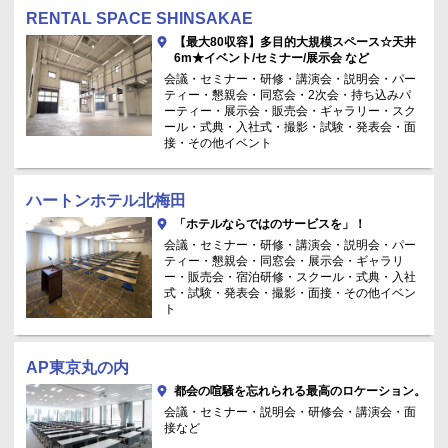
RENTAL SPACE SHINSAKAE
【最大80収容】多目的大規模スペース☆天井
6m★イベント/セミナー/展示会 など
会議・セミナー・研修・講演会・説明会・パー
ティー・懇親会・同窓会・2次会・持ち込みパ
ーティー・展示会・販売会・ギャラリー・スク
ール・式典・入社式・撮影・試験・発表会・面
接・その他イベント
ハートンホテル北梅田
「ホテルならではのサービスを」！
会議・セミナー・研修・講演会・説明会・パー
ティー・懇親会・同窓会・展示会・ギャラリ
ー・販売会・宿泊研修・スクール・式典・入社
式・試験・発表会・撮影・面接・その他イベン
ト
AP東京丸の内
都会の喧騒を忘れられる最高のロケーション。
会議・セミナー・説明会・研修会・講演会・面
接など